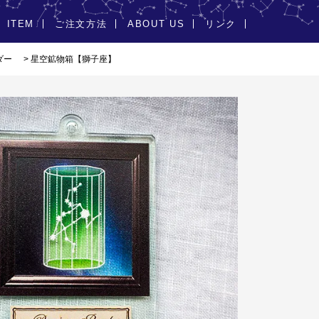
ITEM
ご注文方法
ABOUT US
リンク
ダー
> 星空鉱物箱【獅子座】