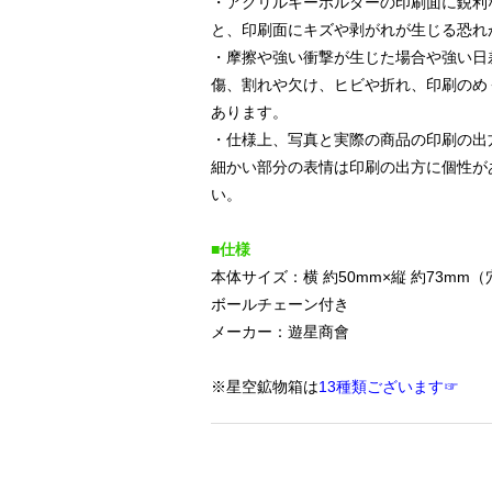
・アクリルキーホルダーの印刷面に鋭利
と、印刷面にキズや剥がれが生じる恐れ
・摩擦や強い衝撃が生じた場合や強い日
傷、割れや欠け、ヒビや折れ、印刷のめ
あります。
・仕様上、写真と実際の商品の印刷の出
細かい部分の表情は印刷の出方に個性が
い。
■仕様
本体サイズ：横 約50mm×縦 約73mm
ボールチェーン付き
メーカー：遊星商會
※星空鉱物箱は
13種類ございます☞