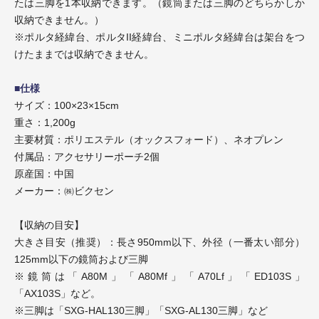
たは三脚を1本収納できます。（鏡筒または三脚のどちらかしか
収納できません。）
※ポルタ経緯台、ポルタII経緯台、ミニポルタ経緯台は架台をつ
けたままでは収納できません。
■仕様
サイズ：100×23×15cm
重さ：1,200g
主要材質：ポリエステル（オックスフォード）、ネオプレン
付属品：アクセサリーポーチ2個
原産国：中国
メーカー：㈱ビクセン
【収納の目安】
大きさ目安（推奨）：長さ950mm以下、外径（一番太い部分）
125mm以下の鏡筒および三脚
※鏡筒は「A80M」「A80Mf」「A70Lf」「ED103S」
「AX103S」など。
※三脚は「SXG-HAL130三脚」「SXG-AL130三脚」など