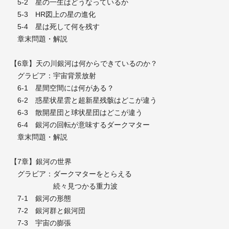
5-2 星の一生はどうなっているか
5-3 HR図上の星の進化
5-4 星は死して何を残す
章末問題・解説
【6章】天の川銀河は何からできているのか？
グラビア：宇宙背景放射
6-1 星間空間には何がある？
6-2 惑星状星雲と超新星残骸はどこが違う
6-3 散開星団と球状星団はどこが違う
6-4 銀河の回転が意味するダークマター
章末問題・解説
【7章】銀河の世界
グラビア：ダークマターをとらえる
続々見つかる重力波
7-1 銀河の形態
7-2 銀河群と銀河団
7-3 宇宙の膨張