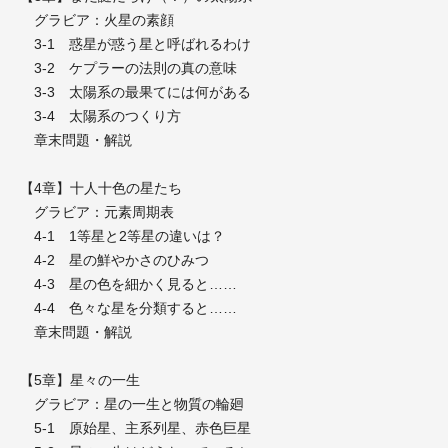
グラビア：火星の素顔
3-1 惑星が惑う星と呼ばれるわけ
3-2 ケプラーの法則の真の意味
3-3 太陽系の最果てには何がある
3-4 太陽系のつくり方
章末問題・解説
【4章】十人十色の星たち
グラビア：元素周期表
4-1 1等星と2等星の違いは？
4-2 星の鮮やかさのひみつ
4-3 星の色を細かく見ると……
4-4 色々な星を分類すると……
章末問題・解説
【5章】星々の一生
グラビア：星の一生と物質の輪廻
5-1 原始星、主系列星、赤色巨星