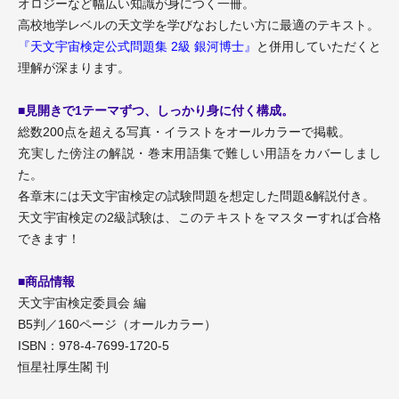
オロジーなど幅広い知識が身につく一冊。
高校地学レベルの天文学を学びなおしたい方に最適のテキスト。
『天文宇宙検定公式問題集 2級 銀河博士』
と併用していただくと
理解が深まります。
■見開きで1テーマずつ、しっかり身に付く構成。
総数200点を超える写真・イラストをオールカラーで掲載。
充実した傍注の解説・巻末用語集で難しい用語をカバーしまし
た。
各章末には天文宇宙検定の試験問題を想定した問題&解説付き。
天文宇宙検定の2級試験は、このテキストをマスターすれば合格
できます！
■商品情報
天文宇宙検定委員会 編
B5判／160ページ（オールカラー）
ISBN：978-4-7699-1720-5
恒星社厚生閣 刊