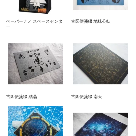
ペーパーナノ スペースセンタ
古図便箋綴 地球公転
ー
古図便箋綴 結晶
古図便箋綴 南天