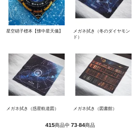
星空硝子標本【懐中星天儀】
メガネ拭き（冬のダイヤモン
ド）
メガネ拭き（惑星軌道図）
メガネ拭き（図書館）
415
73
84
商品中
-
商品