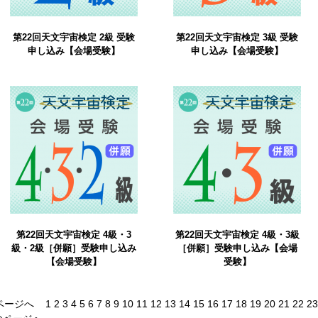
第22回天文宇宙検定 2級 受験
第22回天文宇宙検定 3級 受験
申し込み【会場受験】
申し込み【会場受験】
第22回天文宇宙検定 4級・3
第22回天文宇宙検定 4級・3級
級・2級［併願］受験申し込み
［併願］受験申し込み【会場
【会場受験】
受験】
ページへ
1
2
3
4
5
6
7
8
9
10
11
12
13
14
15
16
17
18
19
20
21
22
23