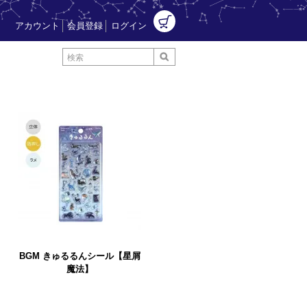
アカウント
会員登録
ログイン
BGM きゅるるんシール【星屑
魔法】