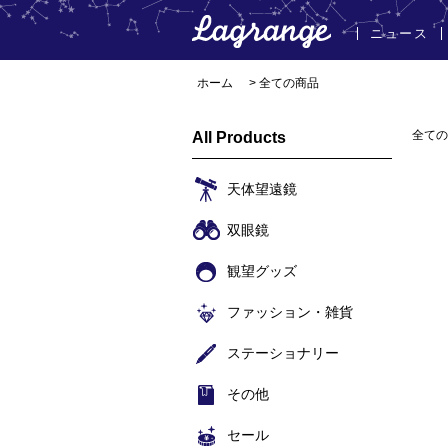
ニュース
ホーム
> 全ての商品
全ての
All Products
天体望遠鏡
双眼鏡
観望グッズ
ファッション・雑貨
ステーショナリー
その他
セール