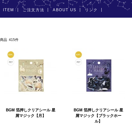
ITEM
ご注文方法
ABOUT US
リンク
商品 415件
BGM 箔押しクリアシール 星
BGM 箔押しクリアシール 星
屑マジック【月】
屑マジック【ブラックホー
ル】