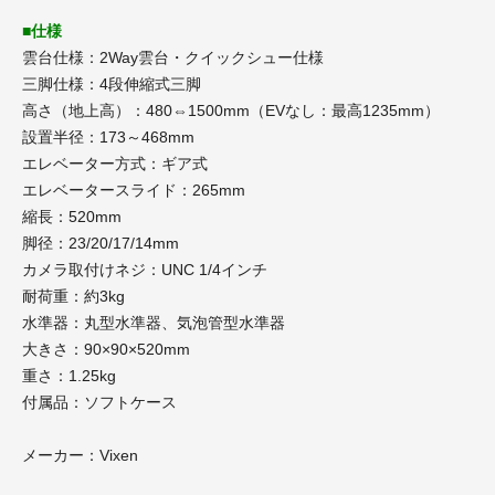
■仕様
雲台仕様：2Way雲台・クイックシュー仕様
三脚仕様：4段伸縮式三脚
高さ（地上高）：480⇔1500mm（EVなし：最高1235mm）
設置半径：173～468mm
エレベーター方式：ギア式
エレベータースライド：265mm
縮長：520mm
脚径：23/20/17/14mm
カメラ取付けネジ：UNC 1/4インチ
耐荷重：約3kg
水準器：丸型水準器、気泡管型水準器
大きさ：90×90×520mm
重さ：1.25kg
付属品：ソフトケース
メーカー：Vixen