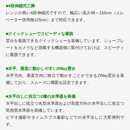
■4段伸縮式三脚
レンジの長い4段伸縮式ですので、幅広い高さ48～150cm（エレ
ベーター併用無125cm）まで対応できます。
■クイックシューでスピーディな着脱
雲台を着脱できるクイックシューを装備しています。シュープレ
ートをカメラなど搭載する機器側に取付けておけば、スピーディ
に着脱できます。
■水平、垂直に動かしやすい2Way雲台
水平方向、垂直方向に独立で動かすことができる2Way雲台を装
備しており、スムーズに構図を設定できます。
■水平出しに役立つ2種の水準器を装備
水平出しに役立つ丸型水準器および高度方向の水平出しに役立つ
気泡管水準器を装備しています。
ビデオ撮影やタイムラプス撮影などでの水平出しに大変便利で
す。