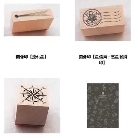
図像印【流れ星】
図像印【星信局・惑星省消
印】