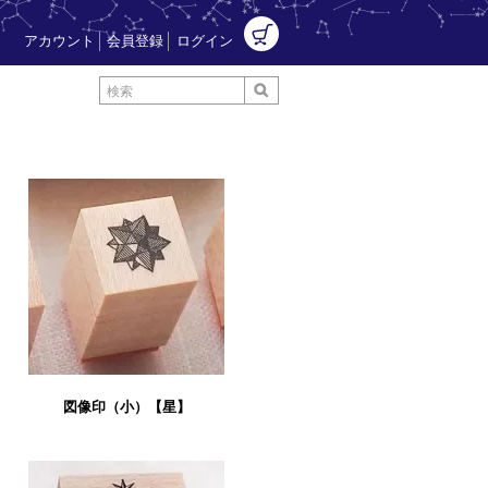
アカウント
会員登録
ログイン
図像印（小）【星】