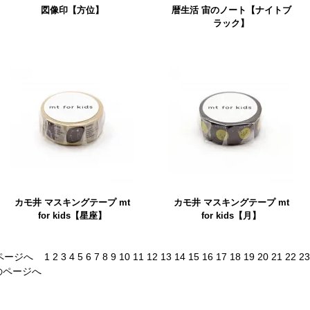
図像印【方位】
暦生活 宙のノート【ナイトブ
ラック】
カモ井 マスキングテープ mt
カモ井 マスキングテープ mt
for kids【星座】
for kids【月】
ページへ
1
2
3
4
5
6
7
8
9
10
11
12
13
14
15
16
17
18
19
20
21
22
23
のページへ