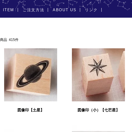
ITEM
ご注文方法
ABOUT US
リンク
商品 415件
図像印【土星】
図像印（小）【七芒星】