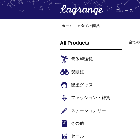
ニュース
ホーム
> 全ての商品
全ての
All Products
天体望遠鏡
双眼鏡
観望グッズ
ファッション・雑貨
ステーショナリー
その他
セール