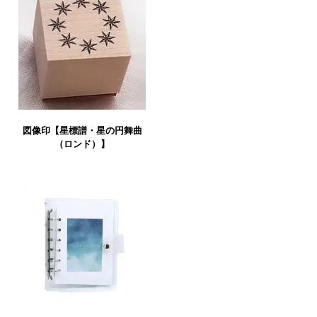
図像印【星標譜・星の円舞曲
（ロンド）】