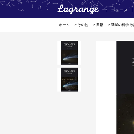
ニュース
ホーム
>
その他
>
書籍
> 彗星の科学 