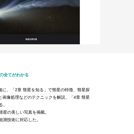
星の全てがわかる
緒に、「2章 彗星を知る」で彗星の特徴、彗星探
と画像処理などのテクニックを解説、「4章 彗星
る。
彗星の美しい写真を掲載。
観測技術に対応した。