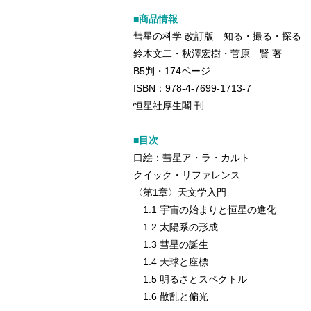
■商品情報
彗星の科学 改訂版―知る・撮る・探る
鈴木文二・秋澤宏樹・菅原 賢 著
B5判・174ページ
ISBN：978-4-7699-1713-7
恒星社厚生閣 刊
■目次
口絵：彗星ア・ラ・カルト
クイック・リファレンス
〈第1章〉天文学入門
1.1 宇宙の始まりと恒星の進化
1.2 太陽系の形成
1.3 彗星の誕生
1.4 天球と座標
1.5 明るさとスペクトル
1.6 散乱と偏光