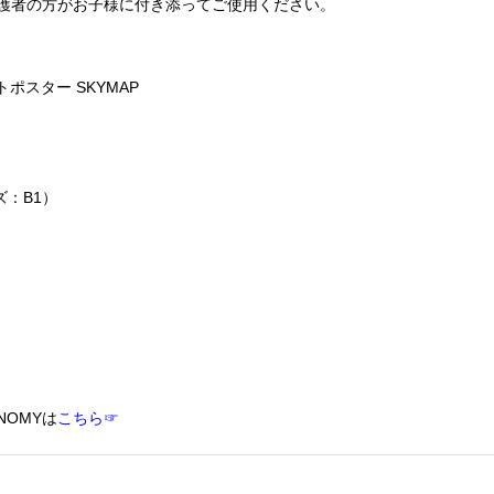
護者の方がお子様に付き添ってご使用ください。
トポスター SKYMAP
ズ：B1）
NOMYは
こちら☞