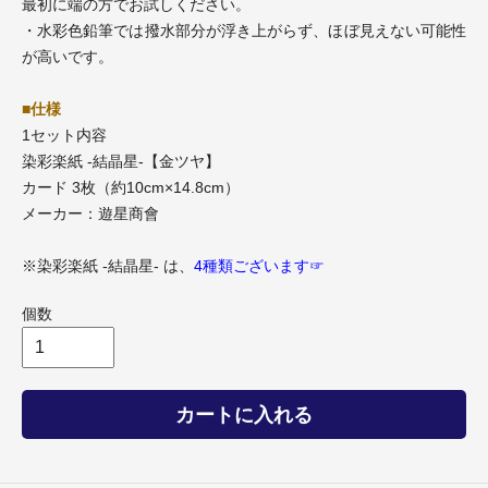
最初に端の方でお試しください。
・水彩色鉛筆では撥水部分が浮き上がらず、ほぼ見えない可能性
が高いです。
■仕様
1セット内容
染彩楽紙 -結晶星-【金ツヤ】
カード 3枚（約10cm×14.8cm）
メーカー：遊星商會
※染彩楽紙 -結晶星- は、
4種類ございます☞
個数
カートに入れる