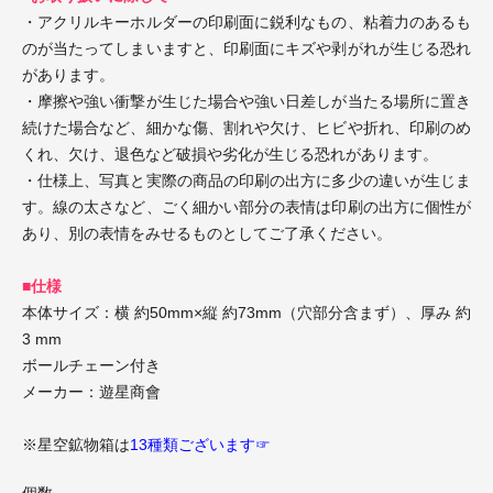
・アクリルキーホルダーの印刷面に鋭利なもの、粘着力のあるも
のが当たってしまいますと、印刷面にキズや剥がれが生じる恐れ
があります。
・摩擦や強い衝撃が生じた場合や強い日差しが当たる場所に置き
続けた場合など、細かな傷、割れや欠け、ヒビや折れ、印刷のめ
くれ、欠け、退色など破損や劣化が生じる恐れがあります。
・仕様上、写真と実際の商品の印刷の出方に多少の違いが生じま
す。線の太さなど、ごく細かい部分の表情は印刷の出方に個性が
あり、別の表情をみせるものとしてご了承ください。
■仕様
本体サイズ：横 約50mm×縦 約73mm（穴部分含まず）、厚み 約
3 mm
ボールチェーン付き
メーカー：遊星商會
※星空鉱物箱は
13種類ございます☞