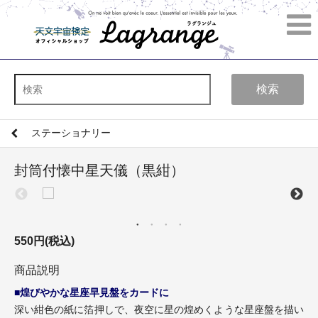
検索
ステーショナリー
封筒付懐中星天儀（黒紺）
550円(税込)
商品説明
■煌びやかな星座早見盤をカードに
深い紺色の紙に箔押しで、夜空に星の煌めくような星座盤を描い