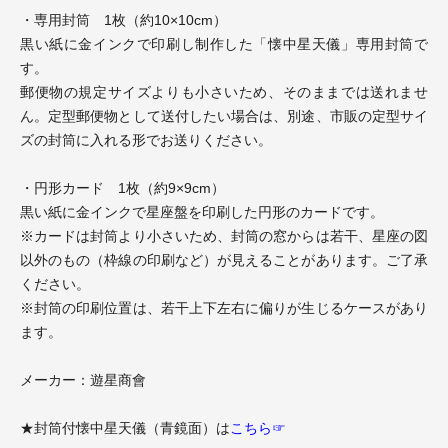
・専用封筒 1枚（約10×10cm）
黒い紙に金インクで印刷し制作した「懐中星天儀」専用封筒で
す。
郵便物の規定サイズよりも小さいため、そのままでは送れませ
ん。定型郵便物として送付したい場合は、別途、市販の定型サイ
ズの封筒に入れる形でお送りください。
・円形カード 1枚（約9×9cm）
黒い紙に金インクで星座盤を印刷した円形のカードです。
※カードは封筒より小さいため、封筒の窓からは若干、星座の図
以外のもの（枠線の印刷など）が見えることがあります。ご了承
ください。
※封筒の印刷位置は、若干上下左右に偏りが生じるケースがあり
ます。
メーカー：遊星商會
★封筒付懐中星天儀（青鏡面）は
こちら☞