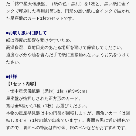
た「懐中星天儀紙盤」（紙の色：黒紺）を1枚と、黒い紙に金イ
ンクで印刷した専用封筒1枚、円形の黒い紙に金インクで描かれ
た星座盤のカード1枚のセットです。
■
お取り扱いに際して
紙は湿度の影響を受けやすいため、
高温多湿、直射日光のあたる場所を避けて保管してください。
過度な水分や油を含んだ手で紙に直接触れないようお気をつけく
ださい。
■仕様
【1セット内容】
・懐中星天儀紙盤（黒紺）1枚（約9×9cm）
星座盤が箔押しされた正方形のカード。
箔は全5種から1種（1枚）お選びください。
本物の星座早見盤は中の円盤が回転しますが、四角いカードは回
転しません（1枚の紙で出来ています）。裏面も黒に近い紺色で
すので、裏面への筆記は白や金、銀のペンなどがおすすめです。