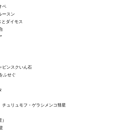
オペ
クルースン
ボスとダイモス
合
ア
リャビンスクいん石
をふせぐ
タ
陸 チュリュモフ・ゲラシメンコ彗星
星）
星