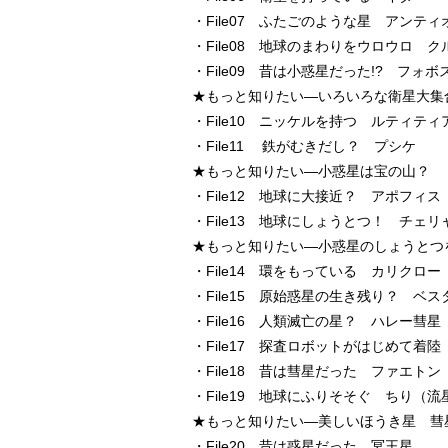
・File07 ふたごのような星 アンティ
・File08 地球のまわりをウロウロ 
・File09 昔は小惑星だった!? フォ
★もっと知りたい―いろいろな衛星大集
・File10 ニッケルを持つ ルティティ
・File11 鉄がむきだし？ プシケ
★もっと知りたい―小惑星は宝の山？
・File12 地球に大接近？ アポフィス
・File13 地球にしょうとつ！ チェ
★もっと知りたい―小惑星のしょうとつ
・File14 環をもっている カリクロー
・File15 原始惑星の生き残り？ ベス
・File16 人類滅亡の星？ ハレー彗星
・File17 探査ロボットがはじめて着
・File18 昔は彗星だった ファエトン
・File19 地球にふりそそぐ ちり（流
★もっと知りたい―美しいほうき星 彗
・File20 昔は惑星だった 冥王星