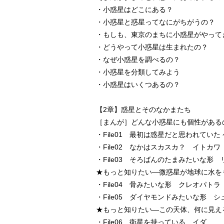
・小惑星はどこにある？
・小惑星と惑星ってなにがちがうの？
・もしも、東京のまちに小惑星がやって
・どうやって小惑星は生まれたの？
・なぜ小惑星を調べるの？
・小惑星を分類してみよう
・小惑星はいくつあるの？
【2章】惑星とそのなかまたち
［まんが］どんな小惑星にも個性がある
・File01 最初は惑星だと思われていた
・File02 なかはスカスカ？ イトカワ
・File03 そろばんのたまみたいな形
★もっと知りたい―微惑星が地球に水を
・File04 骨みたいな形 クレオパトラ
・File05 ダイヤモンドみたいな形 
★もっと知りたい―この天体、何に見え
・File06 衛星を持っている イダ