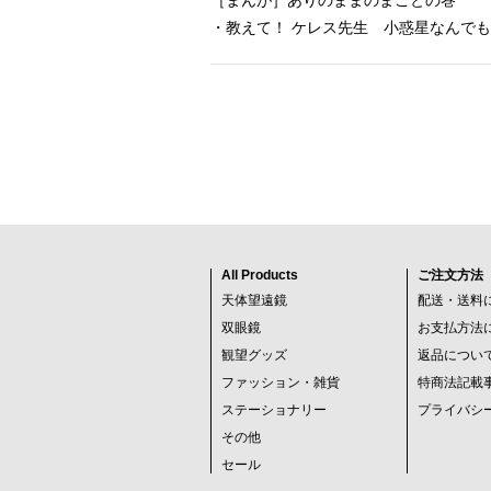
［まんが］ありのままのまことの巻
・教えて！ ケレス先生 小惑星なんでも
All Products
ご注文方法
天体望遠鏡
配送・送料
双眼鏡
お支払方法
観望グッズ
返品につい
ファッション・雑貨
特商法記載
ステーショナリー
プライバシ
その他
セール