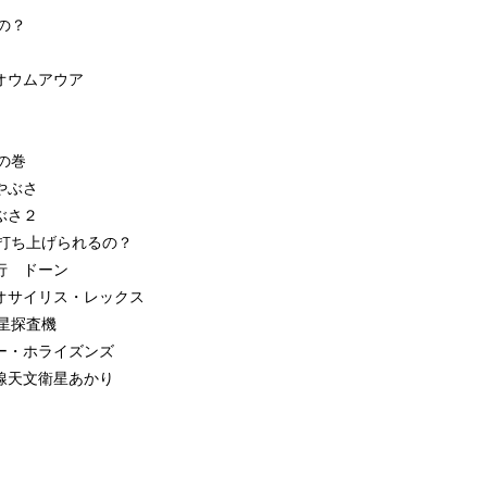
の？
 オウムアウア
の巻
やぶさ
やぶさ２
打ち上げられるの？
飛行 ドーン
 オサイリス・レックス
星探査機
ュー・ホライズンズ
外線天文衛星あかり