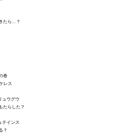
きたら…？
の巻
 ケレス
 リュウグウ
もたらした？
シュテインス
る？