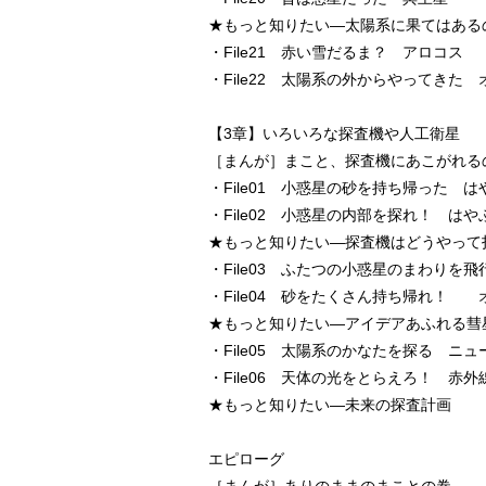
★もっと知りたい―太陽系に果てはある
・File21 赤い雪だるま？ アロコス
・File22 太陽系の外からやってきた
【3章】いろいろな探査機や人工衛星
［まんが］まこと、探査機にあこがれる
・File01 小惑星の砂を持ち帰った は
・File02 小惑星の内部を探れ！ は
★もっと知りたい―探査機はどうやって
・File03 ふたつの小惑星のまわりを
・File04 砂をたくさん持ち帰れ！
★もっと知りたい―アイデアあふれる彗
・File05 太陽系のかなたを探る ニ
・File06 天体の光をとらえろ！ 赤
★もっと知りたい―未来の探査計画
エピローグ