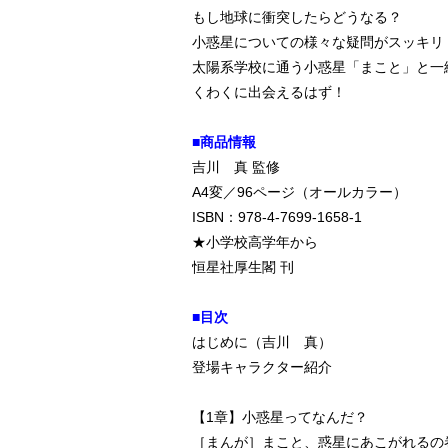
もし地球に衝突したらどうなる？
小惑星についての様々な疑問がスッキリ
太陽系学校に通う小惑星「まこと」と一
くわくに出会えるはず！
■商品情報
吉川 真 監修
A4変／96ページ（オールカラー）
ISBN：978-4-7699-1658-1
★小学校高学年から
恒星社厚生閣 刊
■目次
はじめに（吉川 真）
登場キャラクター紹介
【1章】小惑星ってなんだ？
［まんが］まこと、惑星にあこがれるの