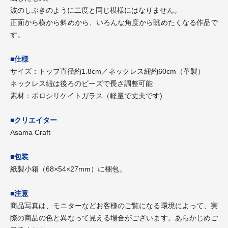
波のしぶきのように二度と同じ模様にはなりません。
正面から横から斜めから、いろんな角度から眺めたくなる作品で
す。
■仕様
サイズ：トップ直径約1.8cm／ネックレス紐約60cm（革製）
ネックレス紐は後ろのビーズで長さ調整可能
素材：ボロシリケイトガラス（軽量で丈夫です)
■クリエイター
Asama Craft
■包装
紙製小箱（68×54×27mm）に梱包。
■注意
商品写真は、モニターなどお客様のご覧になる環境によって、実
際の商品の色と異なって見える場合がございます。あらかじめご