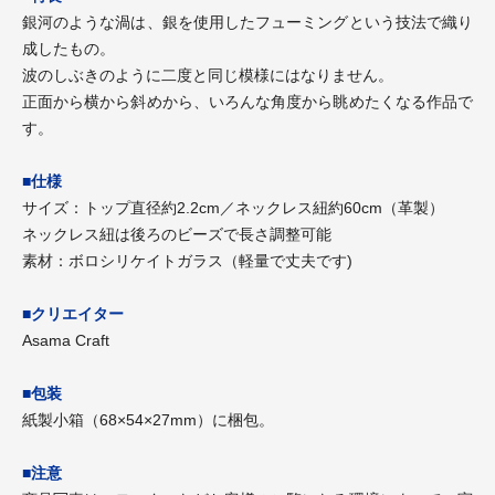
銀河のような渦は、銀を使用したフューミングという技法で織り
成したもの。
波のしぶきのように二度と同じ模様にはなりません。
正面から横から斜めから、いろんな角度から眺めたくなる作品で
す。
■仕様
サイズ：トップ直径約2.2cm／ネックレス紐約60cm（革製）
ネックレス紐は後ろのビーズで長さ調整可能
素材：ボロシリケイトガラス（軽量で丈夫です)
■クリエイター
Asama Craft
■包装
紙製小箱（68×54×27mm）に梱包。
■注意