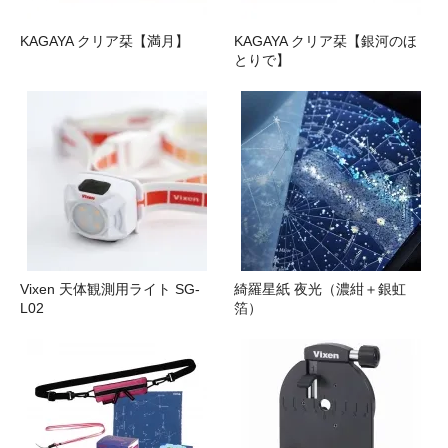
KAGAYA クリア栞【満月】
KAGAYA クリア栞【銀河のほ
とりで】
Vixen 天体観測用ライト SG-
綺羅星紙 夜光（濃紺＋銀虹
L02
箔）