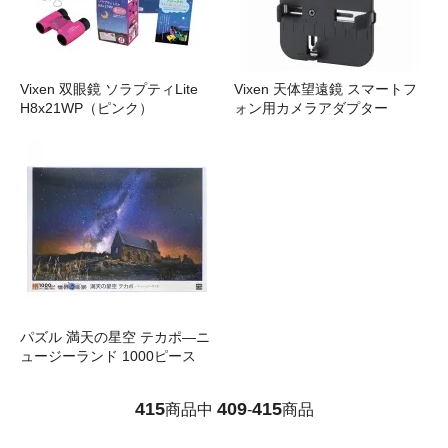
Vixen 双眼鏡 ソラプティLite
Vixen 天体望遠鏡 スマートフ
H8x21WP（ピンク）
ォン用カメラアダプター
パズル 満天の星空 テカポ―ニ
ュージーランド 1000ピース
415
409
415
商品中
-
商品